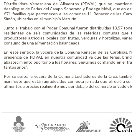
Distribuidora Venezolana de Alimentos (PDVAL) que se mantien
despliegue de Ferias del Campo Soberano y Bodega Móvil, que en est
671 familias que pertenecen a las comunas 11 Renacer de las Caro
Simón, ubicadas en el municipio Maturín.
Junto al trabajo con el Poder Comunal fueron distribuidas 13,57 tone
residentes de seis comunidades de las referidas comunas que t
productores agrícolas locales con frutas, verduras y hortalizas, var
consumo de una alimentación balanceada.
En este sentido, la vocera de la Comuna Renacer de las Carolinas, N
presencia de PDVAL en nuestra comunidad ya que las ferias, brindan
abastecimiento oportuno a los hogares. Seguimos confiando en el tr
tantos años”.
Por su parte, la vocera de la Comuna Luchadores de la Cruz, tambi
manifestó que están agradecidos con esta jornada que ofreció a su s
alimentos a precios realmente muy por debajo del comercio privado y l
Es así como, PDVAL se mantiene activa durante estos 18 años d
geografía venezolana, lo cual, asegura el abastecimiento de miles d
calidad que promueven la salud y tranquilidad a los venezolanos.
Prensa Misión Alimentación / Rita Guevara Pacero