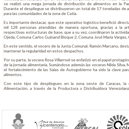
se realizó una mega jornada de distribución de alimentos en la Pa
Durante el despliegue se distribuyeron un total de 17 toneladas de a
para las comunidades de la zona de Catia.
Es importante destacar, que este operativo logístico benefició direct
mil 128 personas atendidas de manera oportuna, gracias a la ar
respectivas estructuras de base, que a su vez, coordinaron la activida
Ojeda, Comuna Carlos Guinand Bloque 2, Comuna José María Vargas, C
En este sentido, el vocero de la Junta Comunal. Ramón Marcano, destacó
mantener la regularidad en estos despachos.
Por su parte, la vocera Rosa Villarroel se enfatizó en el papel protagó
de la jornada alimentaria. Sumándose además las voceras Nilda Silva, 
el fortalecimiento de las Salas de Autogobierno ha sido la clave par
alimentos.
Con este tipo de despliegues en la zona oeste de Caracas, la o
Alimentación, a través de la Productora y Distribuidora Venezola
gestión alimentaria y su compromiso con el pueblo venezolano.
Prensa Misión Alimentación/ Neymar Díaz